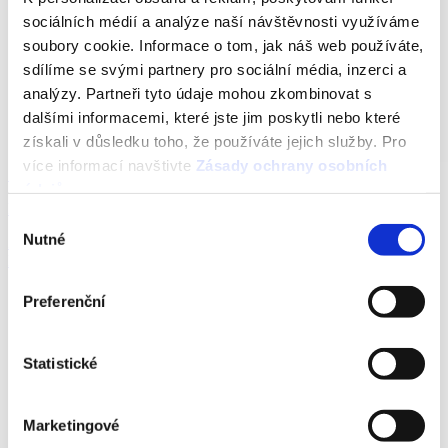
sociálních médií a analýze naší návštěvnosti využíváme
soubory cookie. Informace o tom, jak náš web používáte,
sdílíme se svými partnery pro sociální média, inzerci a
analýzy. Partneři tyto údaje mohou zkombinovat s
dalšími informacemi, které jste jim poskytli nebo které
získali v důsledku toho, že používáte jejich služby. Pro
více informací navštivte
Zásady ochrany osobních
Solution Briefs
údajů
.
Fortinet FortiGate a Logmanager
Výběr
Nutné
Zjistěte, jaké výhody přináší integrace Logmanager a Fortinet
souhlasu
FortiGate firewallu.
Preferenční
Statistické
Marketingové