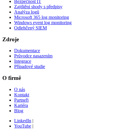
Bezpečnost IT
Zajištění shody s předpisy
Analýza logů
Microsoft 365 log monitoring
Windows event log monitoring
Odlehčený SIEM
Zdroje
Dokumentace
Průvodce nasazením
Integrace
Případové studie
O firmě
O nás
Kontakt
Partneři
Kariéra
Blog
LinkedIn
|
YouTube
|